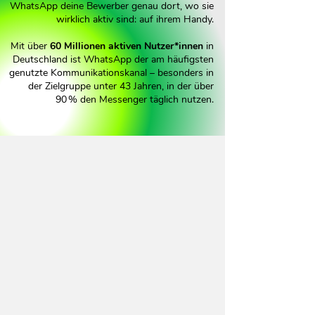
WhatsApp deine Bewerber genau dort, wo sie
wirklich aktiv sind: auf ihrem Handy.
Mit über
60 Millionen aktiven Nutzer*innen
in
Deutschland ist WhatsApp der am häufigsten
genutzte Kommunikationskanal – besonders in
der Zielgruppe unter 43 Jahren, in der über
90 % den Messenger täglich nutzen.