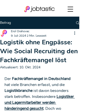
Beitrag
Erol Orahovac
9. Juli 2024
2 Min. Lesezeit
Logistik ohne Engpässe:
Wie Social Recruiting den
Fachkräftemangel löst
Aktualisiert:
10. Okt. 2024
Der 
Fachkräftemangel in Deutschland
hat viele Branchen erfasst, und die 
Logistikbranche
 ist davon besonders 
stark betroffen. Insbesondere 
Logistiker 
und Lagermitarbeiter werden 
händeringend gesucht
. Doch wo 