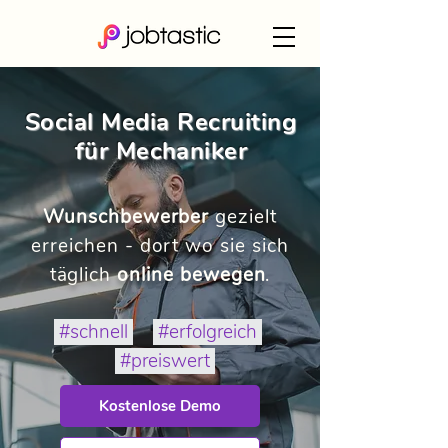
Social Media Recruiting
für Mechaniker
Wunschbewerber
gezielt
erreichen - dort wo sie sich
täglich
online bewegen
.
#schnell
#erfolgreich
#preiswert
Kostenlose Demo