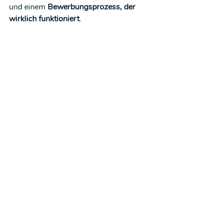
und einem 
Bewerbungsprozess, der 
wirklich funktioniert
.
✨ 
Lassen Sie uns gemeinsam Ihr 
Weihnachts-Recruiting zum Erfolg 
machen – bevor die Konkurrenz Ihnen 
die besten Mitarbeiter wegschnappt!
Jetzt kostenlose Demo erhalten!
Aktuelle Beiträge
Alle ansehen