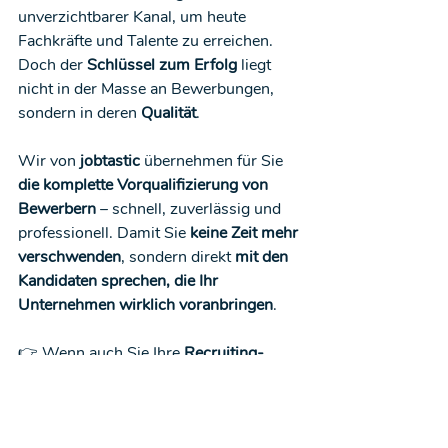
unverzichtbarer Kanal, um heute 
Fachkräfte und Talente zu erreichen. 
Doch der 
Schlüssel zum Erfolg
 liegt 
nicht in der Masse an Bewerbungen, 
sondern in deren
 Qualität
.
Wir von 
jobtastic
 übernehmen für Sie 
die komplette Vorqualifizierung von 
Bewerbern
 – schnell, zuverlässig und 
professionell. Damit Sie 
keine Zeit mehr 
verschwenden
, sondern direkt 
mit den 
Kandidaten sprechen, die Ihr 
Unternehmen wirklich voranbringen
.
👉 Wenn auch Sie Ihre 
Recruiting-
Prozesse effizienter gestalten
 und 
schneller die 
passenden Mitarbeiter 
finden
 möchten, sind wir Ihr Partner.