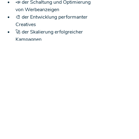
📣 der Schaltung und Optimierung 
von Werbeanzeigen
🎨 der Entwicklung performanter 
Creatives
🚀 der Skalierung erfolgreicher 
Kampagnen
Unser 
Ziel
 ist klar: 
nachhaltige 
Ergebnisse statt kurzfristiger Klicks
.
Wer heute KI nutzt, 
rekrutiert morgen besser
Der Einsatz von 
KI im Social Recruiting 
über Facebook und Instagram
 ist kein 
Trend, sondern ein klarer 
Wettbewerbsvorteil. Wenn Sie jetzt 
investieren, sichern Sie sich 