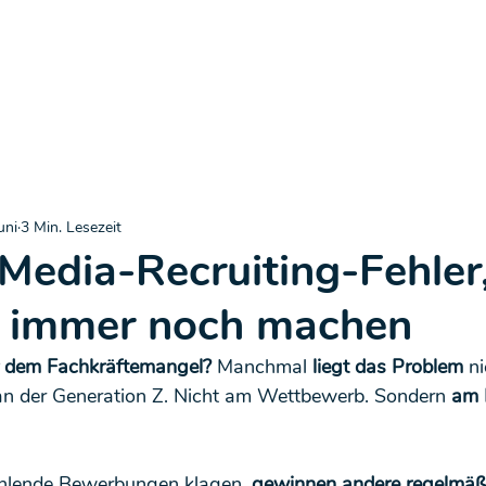
uni
3 Min. Lesezeit
-Media-Recruiting-Fehler,
6 immer noch machen
er dem Fachkräftemangel?
 Manchmal 
liegt das Problem
 n
 an der Generation Z. Nicht am Wettbewerb. Sondern 
am 
hlende Bewerbungen klagen, 
gewinnen andere regelmäßig