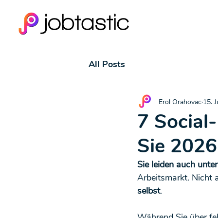
All Posts
Erol Orahovac
15. J
7 Social
Sie 202
Sie leiden auch unt
Arbeitsmarkt. Nicht
selbst
.
Während Sie über fe