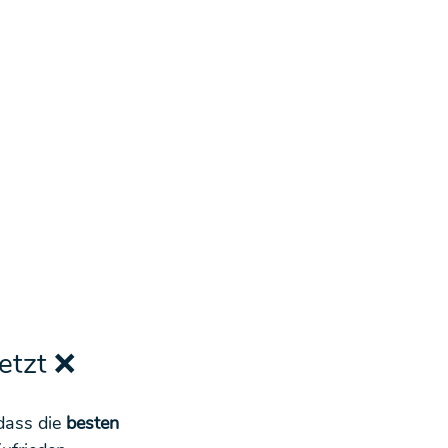
etzt ❌
dass die 
besten 