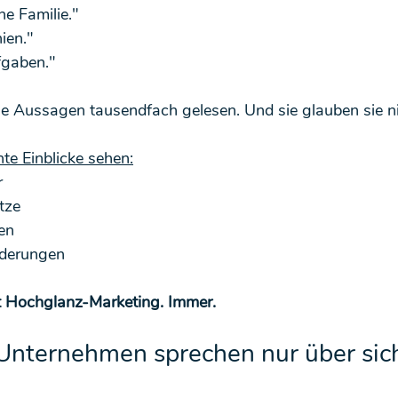
ne Familie."
ien."
gaben."
e Aussagen tausendfach gelesen. Und sie glauben sie n
te Einblicke sehen:
r
tze
en
rderungen
gt Hochglanz-Marketing. Immer.
: Unternehmen sprechen nur über sic