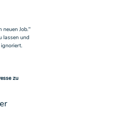
n neuen Job."
u lassen und 
ignoriert.
esse zu 
er 