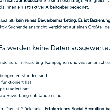
gar nicht auf Jobsuche
. Sie sind beschäftigt. Erfolgreich. 
is ihnen ein attraktiver Arbeitgeber begegnet.
 deshalb 
kein reines Bewerbermarketing.
 Es
 ist Beziehun
ktiv Suchende anspricht, verzichtet auf einen Großteil d
: Es werden keine Daten ausgewerte
sende Euro in Recruiting-Kampagnen und wissen anschlie
rbungen entstanden sind
funktioniert hat
pe reagiert hat
pro Bewerbung entstanden sind
ng. Das ist Glücksspiel. 
Erfolgreiches Social Recruiting ba