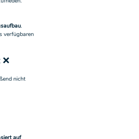
Zufrieden. 
gsaufbau
.
es verfügbaren 
t ❌
ßend nicht 
siert auf 