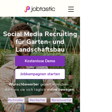
Social Media Recruiting
für Garten- und
Landschaftsbau
Kostenlose Demo
Jobkampagnen starten
Wunschbewerber
gezielt erreichen -
dort wo sie sich täglich
online bewegen
.
#schneller
#einfacher
#preiswerter