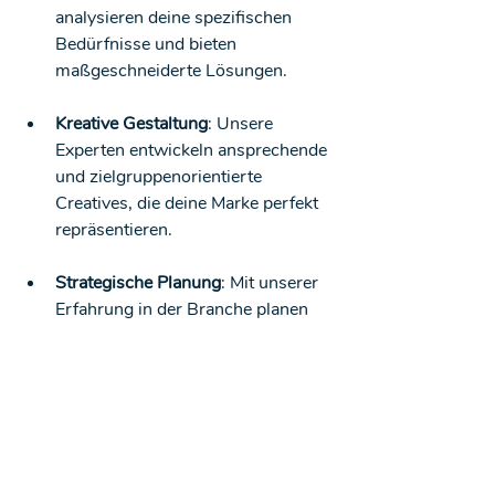
analysieren deine spezifischen 
Bedürfnisse und bieten 
maßgeschneiderte Lösungen.
Kreative Gestaltung
: Unsere 
Experten entwickeln ansprechende 
und zielgruppenorientierte 
Creatives, die deine Marke perfekt 
repräsentieren.
Strategische Planung
: Mit unserer 
Erfahrung in der Branche planen 
und implementieren wir effektive 
Strategien, die Top-Talente 
anziehen.
Laufende Optimierung
: Wir 
bleiben am Ball und passen deine 
Kampagnen kontinuierlich an, um 