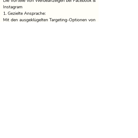
Die Vorteile von Werbeanzeigen bei Facebook & 
Instagram

1. Gezielte Ansprache:

Mit den ausgeklügelten Targeting-Optionen von 
Facebook und Instagram erreichen wir genau 
die Personen, die für Ihre offenen Stellen als 
Prophylaxeassistenten geeignet sind. Wir 
können Anzeigen basierend auf demografischen 
Merkmalen, Interessen und sogar 
Berufserfahrung schalten.

2. Hohe Reichweite:

Facebook und Instagram bieten eine immense 
Reichweite. Millionen von Nutzern sind täglich 
aktiv, was die Chance erhöht, dass Ihre 
Stellenanzeige gesehen wird. So erreichen wir 
nicht nur aktiv suchende Kandidaten, sondern 
auch passive Bewerber, die eventuell offen für 
neue Herausforderungen sind.

3. Kosteneffizienz:

Im Vergleich zu traditionellen Recruiting-