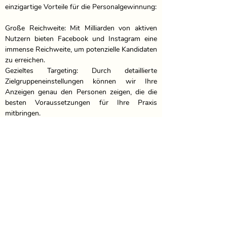
einzigartige Vorteile für die Personalgewinnung:

Große Reichweite: Mit Milliarden von aktiven 
Nutzern bieten Facebook und Instagram eine 
immense Reichweite, um potenzielle Kandidaten 
zu erreichen.

Gezieltes Targeting: Durch detaillierte 
Zielgruppeneinstellungen können wir Ihre 
Anzeigen genau den Personen zeigen, die die 
besten Voraussetzungen für Ihre Praxis 
mitbringen.

Visuelle Ansprache: Insbesondere Instagram 
eignet sich hervorragend, um durch 
ansprechende Bilder Aufmerksamkeit zu 
erregen und Ihr Praxisumfeld authentisch zu 
präsentieren.

Unsere Recruiting-Strategie

Zielgruppenanalyse: Wir analysieren Ihre 
spezifischen Anforderungen und erstellen ein 